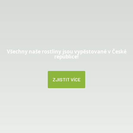
V českém prostředí předpěstované
rozchodníkové koberce,
rozchodníkové kazety, řízky
rozchodníků, rostliny v multiplatech.
Všechny naše rostliny jsou vypěstované
v České
republice!
ZJISTIT VÍCE