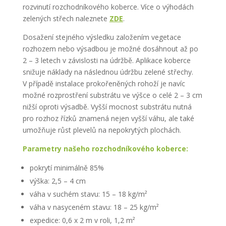
rozvinutí rozchodníkového koberce. Více o výhodách
zelených střech naleznete
ZDE
.
Dosažení stejného výsledku založením vegetace
rozhozem nebo výsadbou je možné dosáhnout až po
2 – 3 letech v závislosti na údržbě. Aplikace koberce
snižuje náklady na následnou údržbu zelené střechy.
V případě instalace prokořeněných rohoží je navíc
možné rozprostření substrátu ve výšce o celé 2 – 3 cm
nižší oproti výsadbě. Vyšší mocnost substrátu nutná
pro rozhoz řízků znamená nejen vyšší váhu, ale také
umožňuje růst plevelů na nepokrytých plochách.
Parametry našeho rozchodníkového koberce:
pokrytí minimálně 85%
výška: 2,5 – 4 cm
váha v suchém stavu: 15 – 18 kg/m²
váha v nasyceném stavu: 18 – 25 kg/m²
expedice: 0,6 x 2 m v roli, 1,2 m²