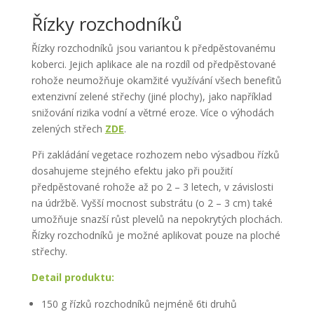
Řízky rozchodníků
Řízky rozchodníků jsou variantou k předpěstovanému
koberci. Jejich aplikace ale na rozdíl od předpěstované
rohože neumožňuje okamžité využívání všech benefitů
extenzivní zelené střechy (jiné plochy), jako například
snižování rizika vodní a větrné eroze. Více o výhodách
zelených střech
ZDE
.
Při zakládání vegetace rozhozem nebo výsadbou řízků
dosahujeme stejného efektu jako při použití
předpěstované rohože až po 2 – 3 letech, v závislosti
na údržbě. Vyšší mocnost substrátu (o 2 – 3 cm) také
umožňuje snazší růst plevelů na nepokrytých plochách.
Řízky rozchodníků je možné aplikovat pouze na ploché
střechy.
Detail produktu:
150 g řízků rozchodníků nejméně 6ti druhů