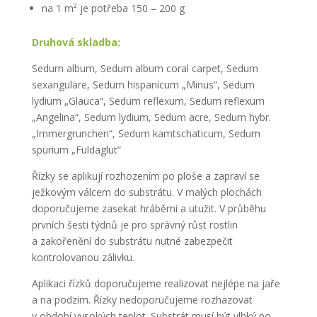
na 1 m² je potřeba 150 – 200 g
Druhová skladba:
Sedum album, Sedum album coral carpet, Sedum
sexangulare, Sedum hispanicum „Minus“, Sedum
lydium „Glauca“, Sedum reflexum, Sedum reflexum
„Angelina“, Sedum lydium, Sedum acre, Sedum hybr.
„Immergrunchen“, Sedum kamtschaticum, Sedum
spurium „Fuldaglut“
Řízky se aplikují rozhozením po ploše a zapraví se
ježkovým válcem do substrátu. V malých plochách
doporučujeme zasekat hráběmi a utužit. V průběhu
prvních šesti týdnů je pro správný růst rostlin
a zakořenění do substrátu nutné zabezpečit
kontrolovanou zálivku.
Aplikaci řízků doporučujeme realizovat nejlépe na jaře
a na podzim. Řízky nedoporučujeme rozhazovat
v období vysokých teplot. Substrát musí být vlhký po