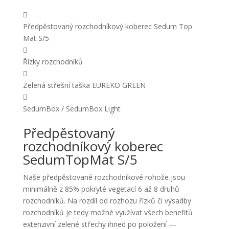

Předpěstovaný rozchodníkový koberec Sedum Top
Mat S/5

Řízky rozchodníků

Zelená střešní taška EUREKO GREEN

SedumBox / SedumBox Light
Předpěstovaný
rozchodníkový koberec
SedumTopMat S/5
Naše předpěstované rozchodníkové rohože jsou
minimálně z 85% pokryté vegetací
6 až 8 druhů
rozchodníků. Na rozdíl od rozhozu řízků či výsadby
rozchodníků je tedy možné využívat všech benefitů
extenzivní zelené střechy ihned po položení —