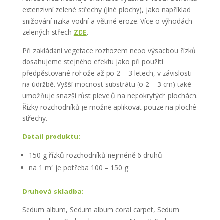
extenzivní zelené střechy (jiné plochy), jako například
snižování rizika vodní a větrné eroze. Více o výhodách
zelených střech
ZDE
.
Při zakládání vegetace rozhozem nebo výsadbou řízků
dosahujeme stejného efektu jako při použití
předpěstované rohože až po 2 – 3 letech, v závislosti
na údržbě. Vyšší mocnost substrátu (o 2 – 3 cm) také
umožňuje snazší růst plevelů na nepokrytých plochách.
Řízky rozchodníků je možné aplikovat pouze na ploché
střechy.
Detail produktu:
150 g řízků rozchodníků nejméně 6 druhů
na 1 m² je potřeba 100 – 150 g
Druhová skladba:
Sedum album, Sedum album coral carpet, Sedum