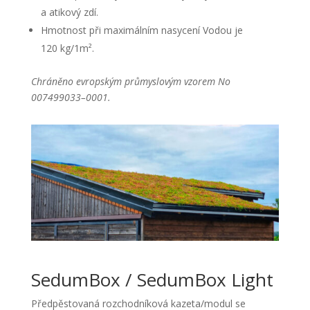
a atikový zdí.
Hmotnost při maximálním nasycení Vodou je
120 kg/1
m²
.
Chráněno evropským průmyslovým vzorem No
007499033–0001.
SedumBox / SedumBox Light
Předpěstovaná rozchodníková kazeta/modul se