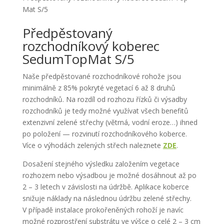
Mat S/5
Předpěstovaný
rozchodníkový koberec
SedumTopMat S/5
Naše předpěstované rozchodníkové rohože jsou
minimálně z 85% pokryté vegetací
6 až 8 druhů
rozchodníků. Na rozdíl od rozhozu řízků či výsadby
rozchodníků je tedy možné využívat všech benefitů
extenzivní zelené střechy (větrná, vodní eroze…) ihned
po položení — rozvinutí rozchodníkového koberce.
Více o výhodách zelených střech naleznete
ZDE
.
Dosažení stejného výsledku založením vegetace
rozhozem nebo výsadbou je možné dosáhnout až po
2 – 3 letech v závislosti na údržbě. Aplikace koberce
snižuje náklady na následnou údržbu zelené střechy.
V případě instalace prokořeněných rohoží je navíc
možné rozprostření substrátu ve výšce o celé 2 – 3 cm