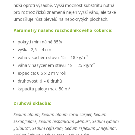
nižší oproti výsadbě. Vyšší mocnost substrátu nutná
pro rozhoz řízků znamená nejen vyšší váhu, ale také
umožňuje růst plevelů na nepokrytých plochách.
Parametry našeho rozchodníkového koberce:
pokrytí minimálně 85%
výška: 2,5 – 4 cm
váha v suchém stavu: 15 – 18 kg/m²
váha v nasyceném stavu: 18 – 25 kg/m²
expedice: 0,6 x 2 m v roli
druhovost: 6 – 8 druhů
kapacita palety max. 50 m²
Druhová skladba:
Sedum album, Sedum album coral carpet, Sedum
sexangulare, Sedum hispanicum „Minus“, Sedum lydium
„Glauca“, Sedum reflexum, Sedum reflexum „Angelina“,