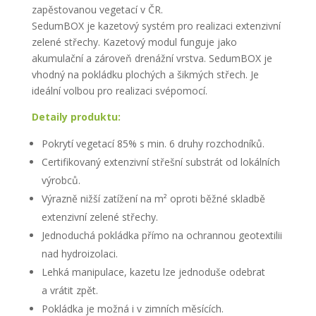
zapěstovanou vegetací v ČR.
SedumBOX je kazetový systém pro realizaci extenzivní
zelené střechy. Kazetový modul funguje jako
akumulační a zároveň drenážní vrstva. SedumBOX je
vhodný na pokládku plochých a šikmých střech. Je
ideální volbou pro realizaci svépomocí.
Detaily produktu:
Pokrytí vegetací 85% s min. 6 druhy rozchodníků.
Certifikovaný extenzivní střešní substrát od lokálních
výrobců.
Výrazně nižší zatížení na
m²
oproti běžné skladbě
extenzivní zelené střechy.
Jednoduchá pokládka přímo na ochrannou geotextilii
nad hydroizolaci.
Lehká manipulace, kazetu lze jednoduše odebrat
a vrátit zpět.
Pokládka je možná i v zimních měsících.