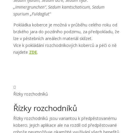
Sedum lydium, Sedum acre, Sedum hybr.
„Immergrunchen“, Sedum kamtschaticum, Sedum
spurium „Fuldaglut“
Pokládka koberce je možná v průběhu celého roku od
brzkého jara do pozdního podzimu, za předpokladu, že
lze v pěstebních areálech materiál sklízet.
Více k pokládání rozchodníkových koberců a péči o ně
najdete
ZDE
.

Řízky rozchodníků
Řízky rozchodníků
Řízky rozchodníků jsou variantou k předpěstovanému
koberci. Jejich aplikace ale na rozdíl od předpěstované
rohože neumožňuje okamžité využívání všech benefitů