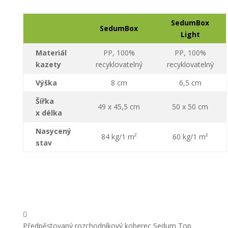
SedumBox
SedumBox
Light
Materiál
PP, 100%
PP, 100%
kazety
recyklovatelný
recyklovatelný
Výška
8 cm
6,5 cm
Šířka
49 x 45,5 cm
50 x 50 cm
x délka
Nasycený
84 kg/1 m²
60 kg/1 m²
stav

Předpěstovaný rozchodníkový koberec Sedum Top