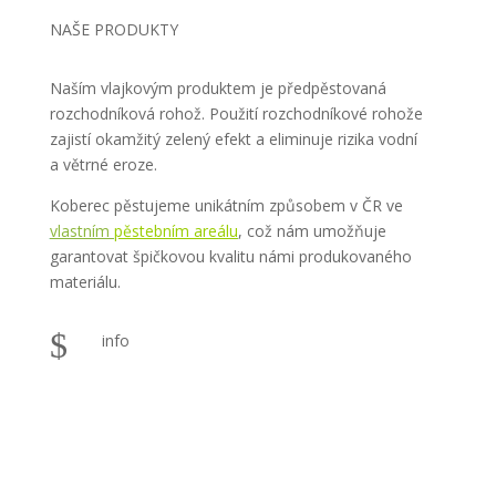
NAŠE PRODUKTY
Naším vlajkovým produktem je předpěstovaná
rozchodníková rohož. Použití rozchodníkové rohože
zajistí okamžitý zelený efekt a eliminuje rizika vodní
a větrné eroze.
Koberec pěstujeme unikátním způsobem v ČR ve
vlastním
pěstebním areálu
,
což nám umožňuje
garantovat špičkovou kvalitu námi produkovaného
materiálu.
$
info
Více o výhodách zelených střech