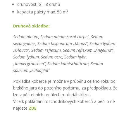
druhovost: 6 – 8 druhů
kapacita palety max. 50 m²
Druhová skladba:
Sedum album, Sedum album coral carpet, Sedum
sexangulare, Sedum hispanicum „Minus“, Sedum lydium
„Glauca“, Sedum reflexum, Sedum reflexum „Angelina“,
Sedum lydium, Sedum acre, Sedum hybr.
„Immergrunchen“, Sedum kamtschaticum, Sedum
spurium „Fuldaglut“
Pokládka koberce je možná v průběhu celého roku od
brzkého jara do pozdního podzimu, za předpokladu, že
lze v pěstebních areálech materiál sklízet.
Více k pokládání rozchodníkových koberců a péči o ně
najdete
ZDE
.