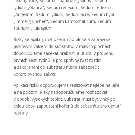
sexangulare, Sedum hispanicum „Minus“, Sedum
lydium „Glauca“, Sedum reflexum, Sedum reflexum
„Angelina“, Sedum lydium, Sedum acre, Sedum hybr.
„Immergrunchen“, Sedum kamtschaticum, Sedum
spurium „Fuldaglut“
Řízky se aplikují rozhozením po ploše a zapraví se
ježkovým válcem do substrátu. V malých plochách
doporučujeme zasekat hráběmi a utužit. V průběhu
prvních šesti týdnů je pro správný růst rostlin
a zakořenění do substrátu nutné zabezpečit
kontrolovanou zálivku.
Aplikaci řízků doporučujeme realizovat nejlépe na jaře
a na podzim. Řízky nedoporučujeme rozhazovat
v období vysokých teplot. Substrát musí být vlhký po
celou dobu zapouštění kořenů do substrátu pro ujmutí
rostliny.